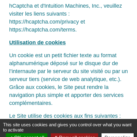
hCaptcha et d'Intuition Machines, Inc., veuillez
visiter les liens suivants :
https://hcaptcha.com/privacy
et
https://hcaptcha.com/terms
.
Utilisation de cookies
Un cookie est un petit fichier texte au format
alphanumérique déposé sur le disque dur de
l’internaute par le serveur du site visité ou par un
serveur tiers (service de web analytique, etc.).
Grâce aux cookies, le Site peut rendre la
navigation plus simple et apporter des services
complémentaires.
Le Site utilise des cookies aux fins suivantes :
This site uses cookies and gives you control over what you want
- Statistiques de fréquentation du site (nombre
to activate
de visiteurs, pages les plus vues...),