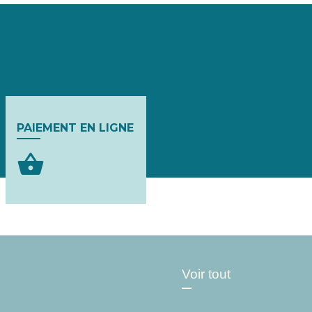
PAIEMENT EN LIGNE
shopping_basket
Voir tout