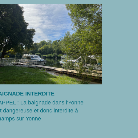
AIGNADE INTERDITE
INSCRIPT
PPEL : La baignade dans l'Yonne
Les inscrip
t dangereuse et donc interdite à
seront ouv
amps sur Yonne
du 27 avril