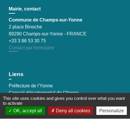
Mairie, contact
Commune de Champs-sur-Yonne
2 place Binoche
89290 Champs-sur-Yonne - FRANCE
+33 3 86 53 30 75
Contact par formulaire
Liens
Préfecture de l'Yonne
Conseil départemental de l’Yonne
This site uses cookies and gives you control over what you want
Communauté d'agglomération de l'Auxerrois
to activate
OK, accept all
Deny all cookies
Personalize
Mentions légales
-
Politique de confidentialité
-
Accessibilité
-
Plan du site
-
Gestion des cookies