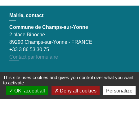
Mairie, contact
Commune de Champs-sur-Yonne
2 place Binoche
89290 Champs-sur-Yonne - FRANCE
+33 3 86 53 30 75
Contact par formulaire
This site uses cookies and gives you control over what you want
to activate
Liens
OK, accept all
Deny all cookies
Personalize
Préfecture de l'Yonne
Conseil départemental de l’Yonne
Communauté d'agglomération de l'Auxerrois
Mentions légales
-
Politique de confidentialité
-