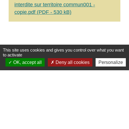
interdite sur territoire commun001 -
copie.pdf (PDF - 530 kB)
This site uses cookies and gives you control over what you want
to activate
OK, accept all
Deny all cookies
Personalize
Mairie, contact
Commune de Champs-sur-Yonne
2 place Binoche
89290 Champs-sur-Yonne - FRANCE
+33 3 86 53 30 75
Contact par formulaire
Liens